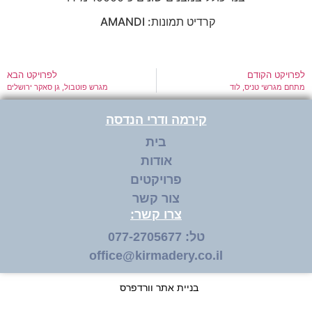
קרדיט תמונות:
AMANDI
לפרויקט הקודם
לפרויקט הבא
מתחם מגרשי טניס, לוד
מגרש פוטבול, גן סאקר ירושלים
קירמה ודרי הנדסה
בית
אודות
פרויקטים
צור קשר
צרו קשר:
טל: 077-2705677
office@kirmadery.co.il
בניית אתר וורדפרס